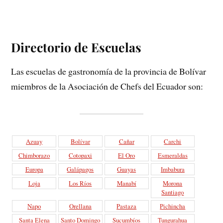
Directorio de Escuelas
Las escuelas de gastronomía de la provincia de Bolívar
miembros de la Asociación de Chefs del Ecuador son:
Azuay
Bolívar
Cañar
Carchi
Chimborazo
Cotopaxi
El Oro
Esmeraldas
Europa
Galápagos
Guayas
Imbabura
Loja
Los Ríos
Manabí
Morona
Santiago
Napo
Orellana
Pastaza
Pichincha
Santa Elena
Santo Domingo
Sucumbíos
Tungurahua