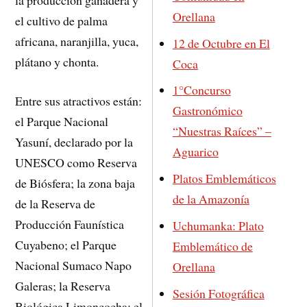
la producción ganadera y
Orellana
el cultivo de palma
africana, naranjilla, yuca,
12 de Octubre en El
plátano y chonta.
Coca
1°Concurso
Entre sus atractivos están:
Gastronómico
el Parque Nacional
“Nuestras Raíces” –
Yasuní, declarado por la
Aguarico
UNESCO como Reserva
Platos Emblemáticos
de Biósfera; la zona baja
de la Amazonía
de la Reserva de
Producción Faunística
Uchumanka: Plato
Cuyabeno; el Parque
Emblemático de
Nacional Sumaco Napo
Orellana
Galeras; la Reserva
Sesión Fotográfica
Biológica Limoncocha; el