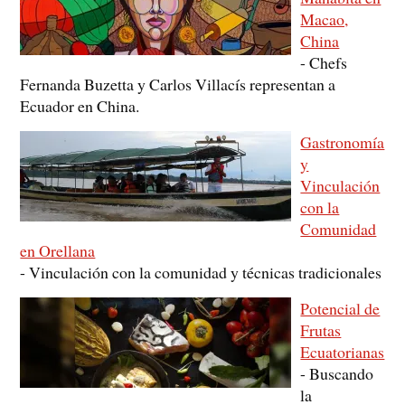
Macao,
China
-
Chefs
Fernanda Buzetta y Carlos Villacís representan a
Ecuador en China.
Gastronomía
y
Vinculación
con la
Comunidad
en Orellana
-
Vinculación con la comunidad y técnicas tradicionales
Potencial de
Frutas
Ecuatorianas
-
Buscando
la