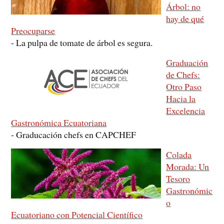
Árbol: no
hay de qué
Preocuparse
-
La pulpa de tomate de árbol es segura.
Graduación
de Chefs:
Otro Paso
Hacia la
Excelencia
Gastronómica Ecuatoriana
-
Graducación chefs en CAPCHEF
Colada
Morada: Un
Tesoro
Gastronómic
o
Ecuatoriano con Potencial Científico