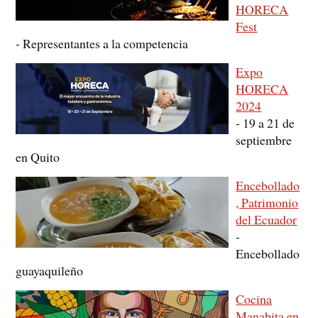
HORECA
Fest
-
Representantes a la competencia
Expo
HORECA
2024
-
19 a 21 de
septiembre
en Quito
Encebollado
, Patrimonio
del Ecuador
-
Encebollado
guayaquileño
Cocina
Manabita en