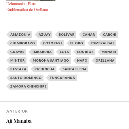
Uchumanka: Plato
Emblemático de Orellana
AMAZONÍA
AZUAY
BOLÍVAR
CAÑAR
CARCHI
CHIMBORAZO
COTOPAXI
EL ORO
ESMERALDAS
GUAYAS
IMBABURA
LOJA
LOS RÍOS
MANABÍ
MINTUR
MORONA SANTIAGO
NAPO
ORELLANA
PASTAZA
PICHINCHA
SANTA ELENA
SANTO DOMINGO
TUNGURAHUA
ZAMORA CHINCHIPE
ANTERIOR
Ají Manaba