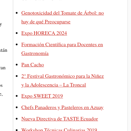
Genotoxicidad del Tomate de Árbol: no
hay de qué Preocuparse
y
Expo HORECA 2024
Formación Científica para Docentes en
stán
Gastronomía
Pan Cacho
ran
2° Festival Gastronómico para la Niñez
y la Adolescencia – La Troncal
os
e,
Expo SWEET 2019
Chefs Panaderos y Pasteleros en Azuay
Nueva Directiva de TASTE Ecuador
Workshop Técnicas Culinarias 2019