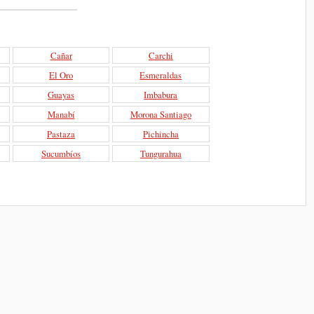
Cañar
Carchi
El Oro
Esmeraldas
Guayas
Imbabura
Manabí
Morona Santiago
Pastaza
Pichincha
Sucumbíos
Tungurahua