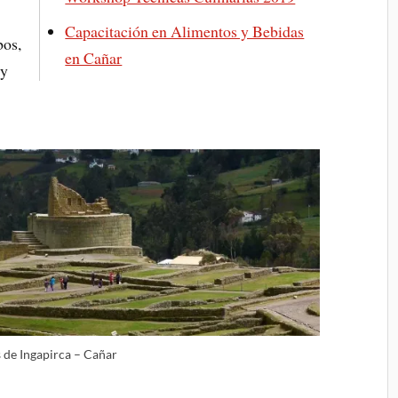
Capacitación en Alimentos y Bebidas
bos,
en Cañar
 y
 de Ingapirca – Cañar