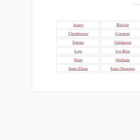
Azuay
Bolívar
Chimborazo
Cotopaxi
Europa
Galápagos
Loja
Los Ríos
Napo
Orellana
Santa Elena
Santo Domingo