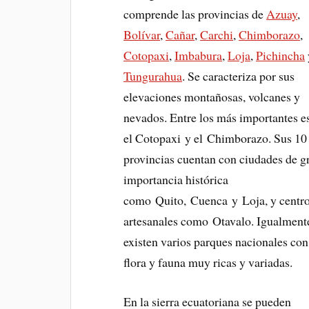
comprende las provincias de
Azuay
,
Bolívar
,
Cañar
,
Carchi
,
Chimborazo
,
Cotopaxi
,
Imbabura
,
Loja
,
Pichincha
Tungurahua
. Se caracteriza por sus
elevaciones montañosas, volcanes y
nevados. Entre los más importantes e
el Cotopaxi y el Chimborazo. Sus 10
provincias cuentan con ciudades de g
importancia histórica
como Quito, Cuenca y Loja, y centr
artesanales como Otavalo. Igualment
existen varios parques nacionales con
flora y fauna muy ricas y variadas.
En la sierra ecuatoriana se pueden