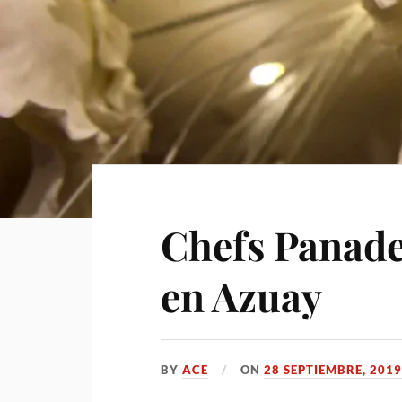
Chefs Panade
en Azuay
BY
ACE
ON
28 SEPTIEMBRE, 201