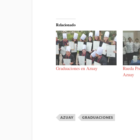
Relacionado
Graduaciones en Azuay
Rueda Pre
Azuay
AZUAY
GRADUACIONES