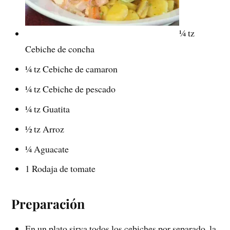
¼ tz
Cebiche de concha
¼ tz Cebiche de camaron
¼ tz Cebiche de pescado
¼ tz Guatita
½ tz Arroz
¼ Aguacate
1 Rodaja de tomate
Preparación
En un plato sirva todos los cebiches por separado, la