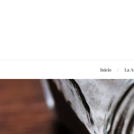
Inicio
La A