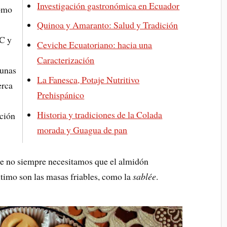
Investigación gastronómica en Ecuador
como
Quinoa y Amaranto: Salud y Tradición
°C y
Ceviche Ecuatoriano: hacia una
Caracterización
gunas
La Fanesca, Potaje Nutritivo
erca
Prehispánico
Historia y tradiciones de la Colada
ición
morada y Guagua de pan
ue no siempre necesitamos que el almidón
ltimo son las masas friables, como la
sablée
.