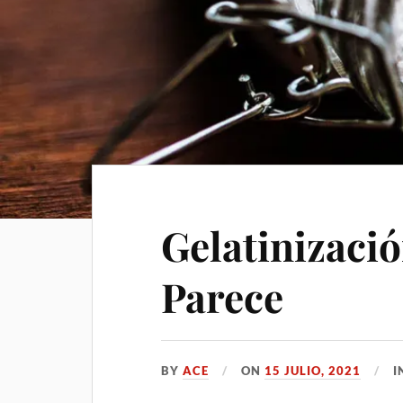
Gelatinizació
Parece
BY
ACE
ON
15 JULIO, 2021
I