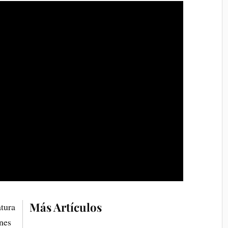
Más Artículos
tura
ones