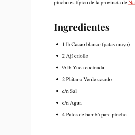
pincho es típico de la provincia de
Na
Ingredientes
1 lb Cacao blanco (patas muyo)
2 Ají criollo
½ lb Yuca cocinada
2 Plátano Verde cocido
c/n Sal
c/n Agua
4 Palos de bambú para pincho