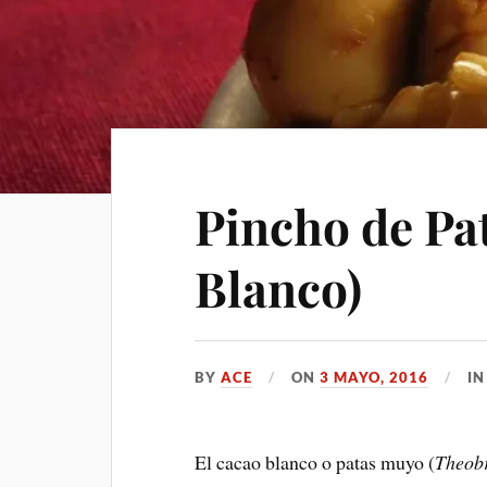
Pincho de Pa
Blanco)
BY
ACE
ON
3 MAYO, 2016
I
El cacao blanco o patas muyo (
Theob