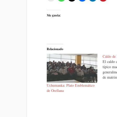
Me gusta:
Relacionado
Caldo de
El caldo 
típico ma
generalme
de matri
Uchumanka: Plato Emblemático
de Orellana