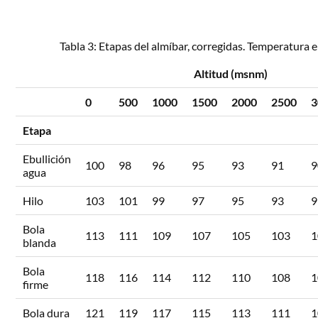
Tabla 3: Etapas del almíbar, corregidas. Temperatura e
Altitud (msnm)
0
500
1000
1500
2000
2500
3
Etapa
Ebullición
100
98
96
95
93
91
9
agua
Hilo
103
101
99
97
95
93
9
Bola
113
111
109
107
105
103
1
blanda
Bola
118
116
114
112
110
108
1
firme
Bola dura
121
119
117
115
113
111
1