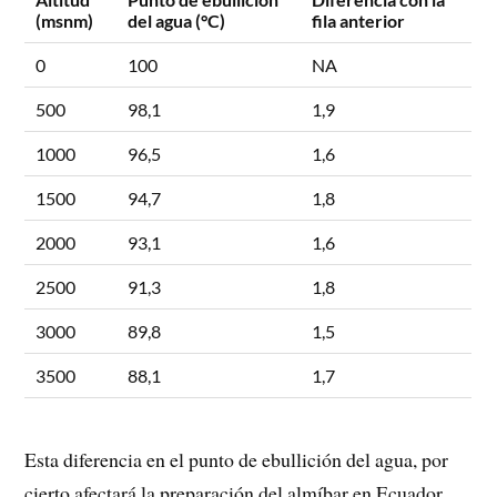
(msnm)
del agua (°C)
fila anterior
0
100
NA
500
98,1
1,9
1000
96,5
1,6
1500
94,7
1,8
2000
93,1
1,6
2500
91,3
1,8
3000
89,8
1,5
3500
88,1
1,7
Esta diferencia en el punto de ebullición del agua, por
cierto afectará la preparación del almíbar en Ecuador,